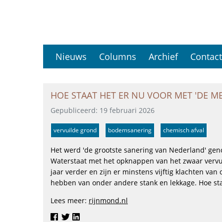
Hét platform voor professionals in de bodem en 
Nieuws
Columns
Archief
Contact
HOE STAAT HET ER NU VOOR MET 'DE ME
Gepubliceerd: 19 februari 2026
vervuilde grond
bodemsanering
chemisch afval
Het werd 'de grootste sanering van Nederland' geno
Waterstaat met het opknappen van het zwaar vervui
jaar verder en zijn er minstens vijftig klachten 
hebben van onder andere stank en lekkage. Hoe sta
Lees meer:
rijnmond.nl