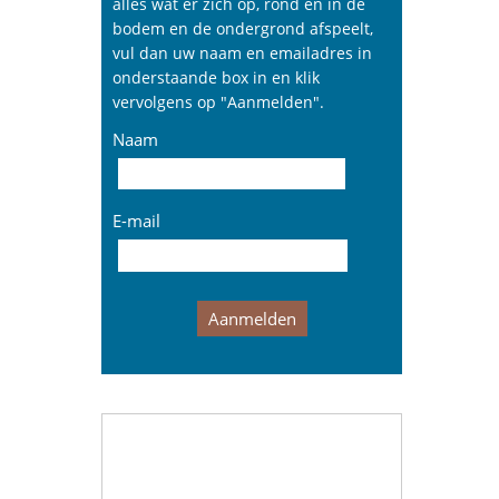
alles wat er zich op, rond en in de
bodem en de ondergrond afspeelt,
vul dan uw naam en emailadres in
onderstaande box in en klik
vervolgens op "Aanmelden".
Naam
E-mail
Aanmelden