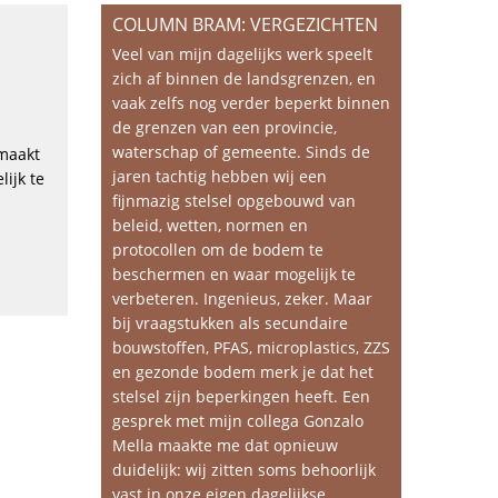
COLUMN BRAM: VERGEZICHTEN
Veel van mijn dagelijks werk speelt
zich af binnen de landsgrenzen, en
vaak zelfs nog verder beperkt binnen
de grenzen van een provincie,
waterschap of gemeente. Sinds de
 maakt
jaren tachtig hebben wij een
ijk te
fijnmazig stelsel opgebouwd van
beleid, wetten, normen en
protocollen om de bodem te
beschermen en waar mogelijk te
verbeteren. Ingenieus, zeker. Maar
bij vraagstukken als secundaire
bouwstoffen, PFAS, microplastics, ZZS
en gezonde bodem merk je dat het
stelsel zijn beperkingen heeft. Een
gesprek met mijn collega Gonzalo
Mella maakte me dat opnieuw
duidelijk: wij zitten soms behoorlijk
vast in onze eigen dagelijkse