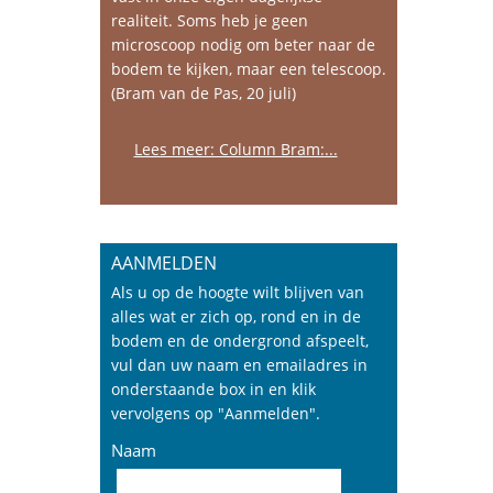
realiteit. Soms heb je geen
microscoop nodig om beter naar de
bodem te kijken, maar een telescoop.
(Bram van de Pas, 20 juli)
Lees meer: Column Bram:...
AANMELDEN
Als u op de hoogte wilt blijven van
alles wat er zich op, rond en in de
bodem en de ondergrond afspeelt,
vul dan uw naam en emailadres in
onderstaande box in en klik
vervolgens op "Aanmelden".
Naam