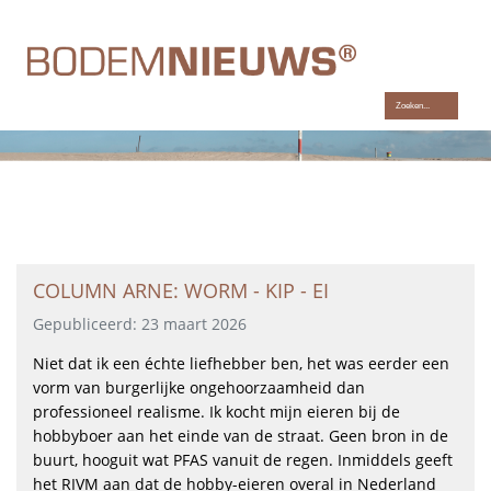
Hét platform voor professionals in de bodem en ondergrond
COLUMN ARNE: WORM - KIP - EI
Gepubliceerd: 23 maart 2026
Niet dat ik een échte liefhebber ben, het was eerder een
vorm van burgerlijke ongehoorzaamheid dan
professioneel realisme. Ik kocht mijn eieren bij de
hobbyboer aan het einde van de straat. Geen bron in de
buurt, hooguit wat PFAS vanuit de regen. Inmiddels geeft
het RIVM aan dat de hobby-eieren overal in Nederland