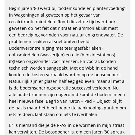
Begin jaren ’80 werd bij ‘bodemkunde en plantenvoeding’
in Wageningen al gewezen op het gevaar van
recalcitrante middelen. Rond diezelfde tijd werd ook
gewezen op het feit dat nitraat en ammoniak uit mest
een bedreiging vormden voor natuur en grondwater. De
problemen raakten al snel buiten beeld.
Bodemverontreiniging met teer (gasfabrieken),
oplosmiddelen (wasserijen) en olie (benzinestations)
(b)leken ongezonder voor mensen. En vooral, konden
technisch worden aangepakt. Met de Wbb in de hand
konden de kosten verhaald worden op de boosdoeners.
Natuurlijk zijn er glazen halfleeg gebleven, maar al met al
is de bodemsaneringsoperatie succesvol verlopen. Nu
alle oude bronnen zijn opgeruimd komt de bodem in een
heel nieuwe fase. Begrip van “Bron – Pad – Object” blijft
de basis maar het biedt beperkte aanknopingspunten om
iets te doen, laat staan om iets te (ver)halen.
Er is niemand die je de PFAS in de wormen in mijn straat
kan verwijten. De boosdoener is, om een jaren ’80 spreuk