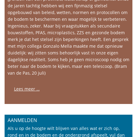
de jaren tachtig hebben wij een fijnmazig stelsel
opgebouwd van beleid, wetten, normen en protocollen om
de bodem te beschermen en waar mogelijk te verbeteren.
Ingenieus, zeker. Maar bij vraagstukken als secundaire
bouwstoffen, PFAS, microplastics, ZZS en gezonde bodem
merk je dat het stelsel zijn beperkingen heeft. Een gesprek
met mijn collega Gonzalo Mella maakte me dat opnieuw
duidelijk: wij zitten soms behoorlijk vast in onze eigen
dagelijkse realiteit. Soms heb je geen microscoop nodig om
beter naar de bodem te kijken, maar een telescoop. (Bram
van de Pas, 20 juli)
Lees meer …
AANMELDEN
Als u op de hoogte wilt blijven van alles wat er zich op,
rond en in de bodem en de ondergrond afspeelt, vul dan