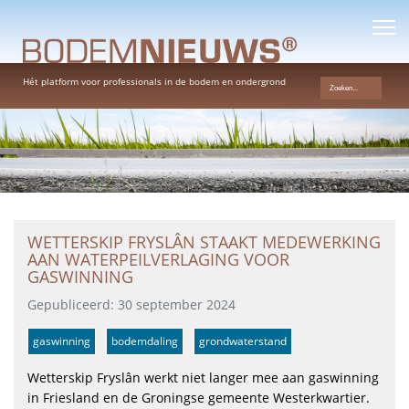
Hét platform voor professionals in de bodem en ondergrond
WETTERSKIP FRYSLÂN STAAKT MEDEWERKING
AAN WATERPEILVERLAGING VOOR
GASWINNING
Gepubliceerd: 30 september 2024
gaswinning
bodemdaling
grondwaterstand
Wetterskip Fryslân werkt niet langer mee aan gaswinning
in Friesland en de Groningse gemeente Westerkwartier.