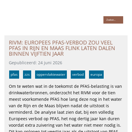
Hét platform voor professionals in de bodem en ondergrond
RIVM: EUROPEES PFAS-VERBOD ZOU VEEL
PFAS IN RIJN EN MAAS FLINK LATEN DALEN
BINNEN VIJFTIEN JAAR
Gepubliceerd: 24 juni 2026
pfas
zzs
oppervlaktewater
verbod
europa
Om te weten wat in de toekomst de PFAS-belasting is van
drinkwaterbronnen, onderzocht het RIVM voor de tien
meest voorkomende PFAS hoe lang deze nog in het water
van de Rijn en de Maas blijven nadat de uitstoot is
verminderd. De analyse laat zien dat, bij een volledig
Europees verbod op PFAS, het nog dertig jaar kan duren
voordat extra zuivering van het water niet meer nodig is.
Dit kan oplopen tot veertig jaar als de uitstoot van PFAS