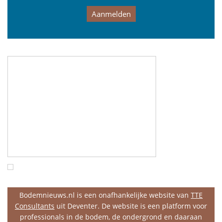
Aanmelden
Bodemnieuws.nl is een onafhankelijke website van
TTE
Consultants
uit Deventer. De website is een platform voor
professionals in de bodem, de ondergrond en daaraan